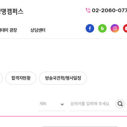
02-2060-07
데미 광장
상담센터
광장
상담센터
뉴스
수강료조회
1:1 문의
합격자현황
방송국견학/행사일정
품
내일배움카드
터뷰
가맹/제휴문의
후기
자주묻는질문
제목
황
사일정