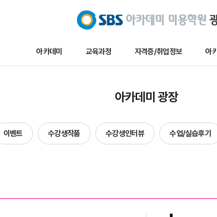
아카데미
교육과정
자격증/취업정보
아카
교육과정
자격증/취업정보
아카데미 
아카데미 광장
메이크업
채용/취업정보
아카데미 
네일아트
자격증정보
이벤트
이벤트
수강생작품
수강생인터뷰
수업/실습후기
헤어
자료실
수강생작
에스테틱
수강생인
단과
수업및실습
합격자현
방송국견학/행