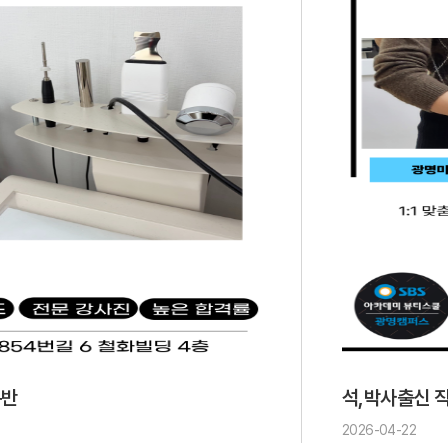
구반
석,박사출신 
2026-04-22