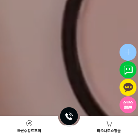
빠른수강료조회
라오나토쇼핑몰
Academy News