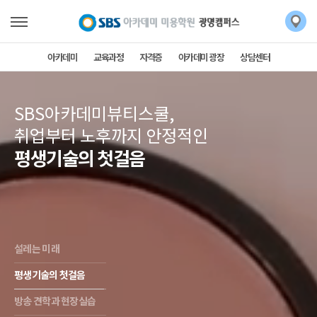
아카데미
교육과정
자격증
아카데미 광장
상담센터
SBS아카데미뷰티스쿨,
취업부터 노후까지 안정적인
평생기술의 첫걸음
설레는 미래
평생기술의 첫걸음
방송 견학과 현장실습