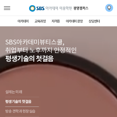
아카데미
교육과정
자격증
아카데미 광장
상담센터
SBS아카데미뷰티스쿨,
취업부터 노후까지 안정적인
평생기술의 첫걸음
설레는 미래
평생기술의 첫걸음
방송 견학과 현장실습