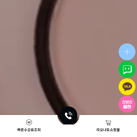
빠른수강료조회
라오나토쇼핑몰
Academy News