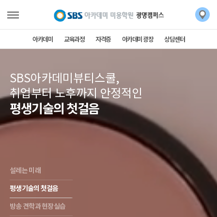
아카데미
교육과정
자격증
아카데미 광장
상담센터
SBS아카데미뷰티스쿨,
취업부터 노후까지 안정적인
평생기술의 첫걸음
설레는 미래
평생기술의 첫걸음
방송 견학과 현장실습