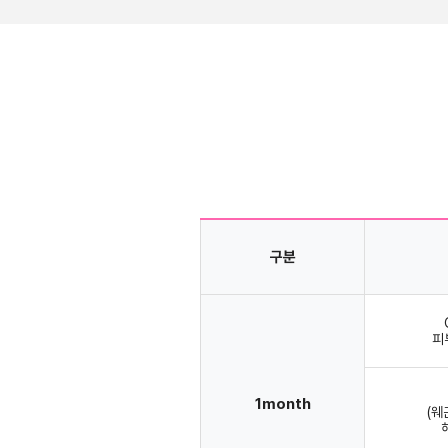
구분
피
1month
(웨