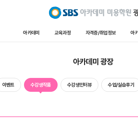
아카데미
교육과정
자격증/취업정보
아카
교육과정
자격증/취업정보
아카데미 
아카데미 광장
메이크업
채용/취업정보
아카데미 
네일아트
자격증정보
이벤트
이벤트
수강생작품
수강생인터뷰
수업/실습후기
헤어
자료실
수강생작
에스테틱
수강생인
단과
수업및실습
합격자현
방송국견학/행