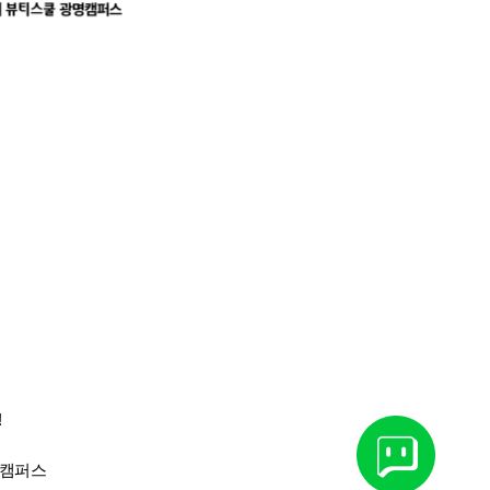
!
명캠퍼스