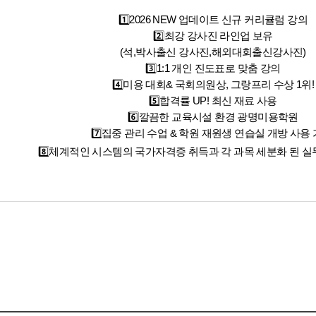
1️⃣2026 NEW 업데이트 신규 커리큘럼 강의
2️⃣최강 강사진 라인업 보유
(석,박사출신 강사진,해외대회출신강사진)
3️⃣1:1 개인 진도표로 맞춤 강의
4️⃣미용 대회& 국회의원상, 그랑프리 수상 1위!
5️⃣합격률 UP! 최신 재료 사용
6️⃣깔끔한 교육시설 환경 광명미용학원
7️⃣집중 관리 수업 & 학원 재원생 연습실 개방 사용 
8️⃣체계적인 시스템의 국가자격증 취득과 각 과목 세분화 된 