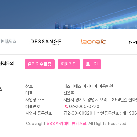
협력문의
온라인수료증
회원가입
로그인
상호
에스비에스 아카데미 미용학원
대표
신은주
사업장 주소
서울시 경기도 광명시 오리로 854번길 철화
대표번호
02-2060-0770
사업자 등록번호
712-93-00920
I
학원등록번호 : 제 1938
Copyright
SBS 아카데미 뷰티스쿨.
All Rights Reserved.