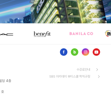
수강료안내
SBS 아카데미 뷰티스쿨 학칙규정
빌딩 4층
 호