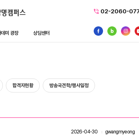
02-2060-07
데미 광장
상담센터
광장
상담센터
뉴스
수강료조회
1:1 문의
합격자현황
방송국견학/행사일정
품
내일배움카드
터뷰
가맹/제휴문의
후기
자주묻는질문
황
2026-04-30
gwangmyeong
사일정