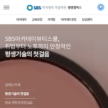
아카데미
교육과정
자격증
아카데미 광장
상담센터
SBS아카데미뷰티스쿨,
취업부터 노후까지 안정적인
평생기술의 첫걸음
설레는 미래
평생기술의 첫걸음
방송 견학과 현장실습