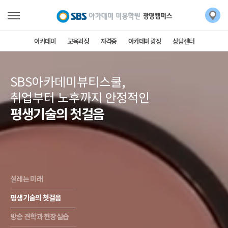
아카데미
교육과정
자격증
아카데미 광장
상담센터
SBS아카데미뷰티스쿨,
취업부터 노후까지 안정적인
평생기술의 첫걸음
설레는 미래
평생기술의 첫걸음
방송 견학과 현장실습