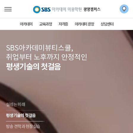
아카데미
교육과정
자격증
아카데미 광장
상담센터
SBS아카데미뷰티스쿨,
취업부터 노후까지 안정적인
평생기술의 첫걸음
설레는 미래
평생기술의 첫걸음
방송 견학과 현장실습