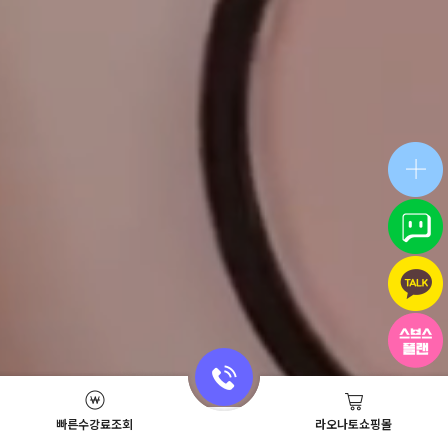
빠른수강료조회
라오나토쇼핑몰
Academy News