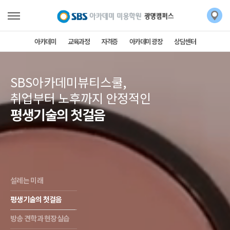
아카데미
교육과정
자격증
아카데미 광장
상담센터
SBS아카데미뷰티스쿨,
취업부터 노후까지 안정적인
평생기술의 첫걸음
설레는 미래
평생기술의 첫걸음
방송 견학과 현장실습