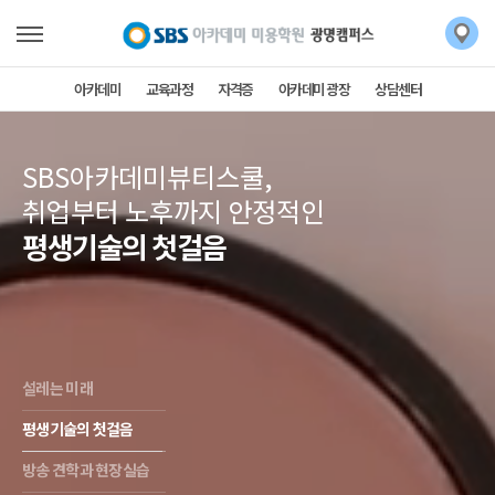
아카데미
교육과정
자격증
아카데미 광장
상담센터
SBS아카데미뷰티스쿨,
취업부터 노후까지 안정적인
평생기술의 첫걸음
설레는 미래
평생기술의 첫걸음
방송 견학과 현장실습