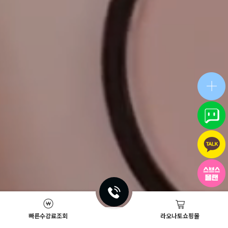
빠른수강료조회
라오나토쇼핑몰
Academy News