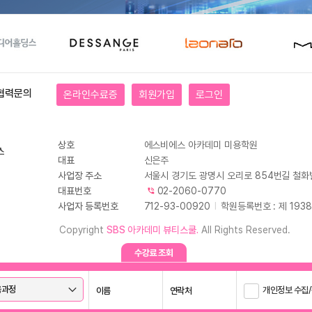
협력문의
온라인수료증
회원가입
로그인
상호
에스비에스 아카데미 미용학원
대표
신은주
사업장 주소
서울시 경기도 광명시 오리로 854번길 철화
대표번호
02-2060-0770
사업자 등록번호
712-93-00920
I
학원등록번호 : 제 1938
Copyright
SBS 아카데미 뷰티스쿨.
All Rights Reserved.
개인정보 수집/