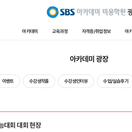
아카데미
교육과정
자격증/취업정보
아카
교육과정
자격증/취업정보
아카데미 
아카데미 광장
메이크업
채용/취업정보
아카데미 
네일아트
자격증정보
이벤트
이벤트
수강생작품
수강생인터뷰
수업/실습후기
헤어
자료실
수강생작
에스테틱
수강생인
단과
수업및실습
합격자현
기능대회 대회 현장
방송국견학/행