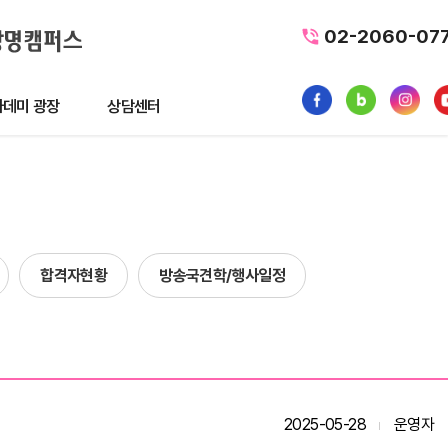
02-2060-07
데미 광장
상담센터
광장
상담센터
뉴스
수강료조회
1:1 문의
합격자현황
방송국견학/행사일정
품
내일배움카드
터뷰
가맹/제휴문의
후기
자주묻는질문
황
2025-05-28
운영자
사일정