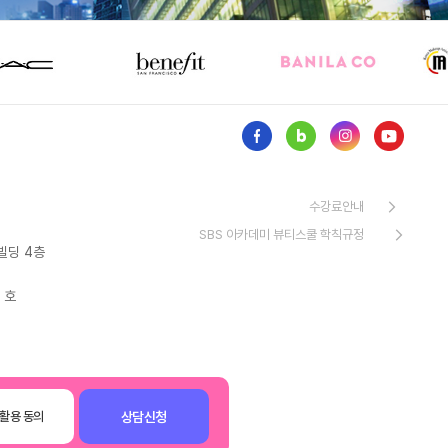
수강료안내
SBS 아카데미 뷰티스쿨 학칙규정
빌딩 4층
 호
상담신청
활용 동의